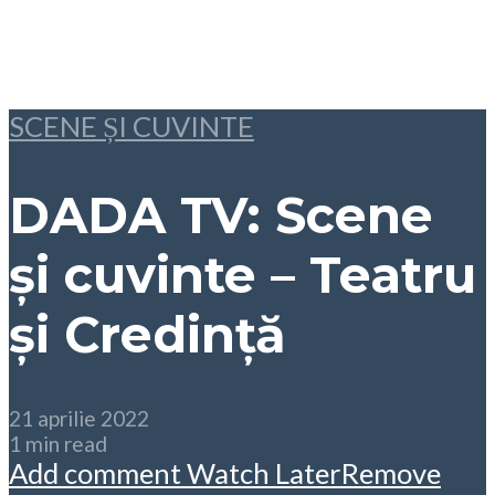
SCENE ȘI CUVINTE
DADA TV: Scene
și cuvinte – Teatru
și Credință
21 aprilie 2022
1 min read
Add comment
Watch Later
Remove