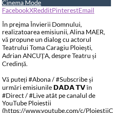
Cinema Mode
Facebook
X
Reddit
Pinterest
Email
În prejma Învierii Domnului,
realizatoarea emisiunii, Alina MAER,
vă propune un dialog cu actorul
Teatrului Toma Caragiu Ploiești,
Adrian ANCUȚA, despre Teatru și
Credință.
Vă puteți #Abona / #Subscribe și
urmări emisiunile 𝗗𝗔𝗗𝗔 𝗧𝗩 în
#Direct / #Live atât pe canalul de
YouTube Ploiestii
(https://www.youtube.com/c/PloiestiiC