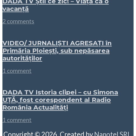
DADA TV Știi ce zic! – Viața ca o
vacanță
2 comments
VIDEO/ JURNALIȘTI AGRESAȚI în
Primăria Ploiești, sub nepăsarea
autorităților
1 comment
DADA TV Istoria clipei – cu Simona
UȚĂ, fost corespondent al Radio
România Actualități
1 comment
Copyright © 2026. Created by
Nanotel SRL
.