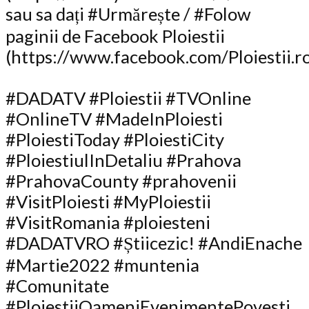
sau sa dați #Urmărește / #Folow
paginii de Facebook Ploiestii
(https://www.facebook.com/Ploiestii.r
#DADATV #Ploiestii #TVOnline
#OnlineTV #MadeInPloiesti
#PloiestiToday #PloiestiCity
#PloiestiulInDetaliu #Prahova
#PrahovaCounty #prahovenii
#VisitPloiesti #MyPloiestii
#VisitRomania #ploiesteni
#DADATVRO #Știicezic! #AndiEnache
#Martie2022 #muntenia
#Comunitate
#PloiestiiOameniEvenimentePovesti