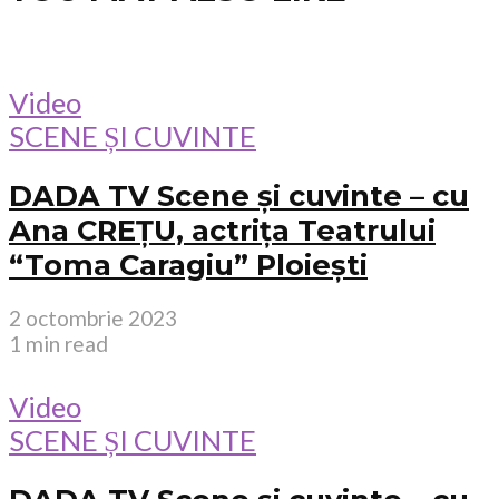
Video
SCENE ȘI CUVINTE
DADA TV Scene și cuvinte – cu
Ana CREȚU, actrița Teatrului
“Toma Caragiu” Ploiești
2 octombrie 2023
1 min read
Video
SCENE ȘI CUVINTE